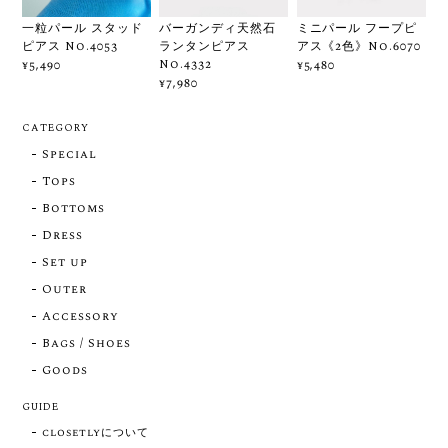
一粒パール スタッド
バーガンディ天然石
ミニパール フープピ
ピアス No.4053
ランタンピアス
アス《2色》No.6070
No.4332
¥5,490
¥5,480
¥7,980
CATEGORY
Special
Tops
Bottoms
Dress
Set up
Outer
Accessory
Bags / Shoes
Goods
GUIDE
closetlyについて