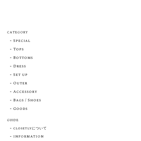
CATEGORY
Special
Tops
Bottoms
Dress
Set up
Outer
Accessory
Bags / Shoes
Goods
GUIDE
closetlyについて
INFORMATION