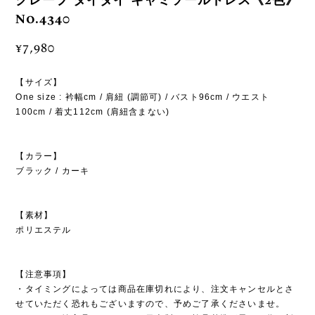
クレープ タイダイ キャミソールドレス《2色》
No.4340
¥7,980
【サイズ】
One size : 衿幅cm / 肩紐 (調節可) / バスト96cm / ウエスト
100cm / 着丈112cm (肩紐含まない)
【カラー】
ブラック / カーキ
【素材】
ポリエステル
【注意事項】
・タイミングによっては商品在庫切れにより、注文キャンセルとさ
せていただく恐れもございますので、予めご了承くださいませ。