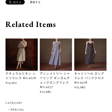
通報する
Related Items
ナチュラルリネン シ
アシンメトリー シャ
キャミソール ロング
ャツドレス No.6078
ーリング ギンガムチ
ドレス バッククロス
ェックロングドレス
No.6278
¥14,900
No.6277
¥10,980
¥10,980
CATEGORY
Special