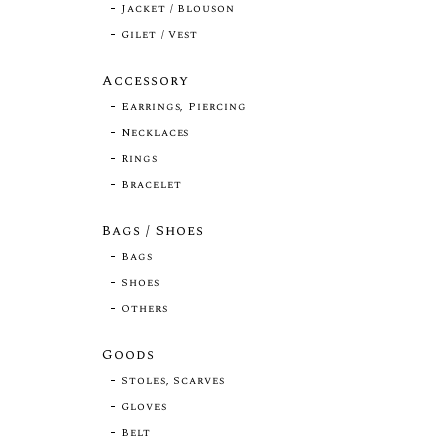
Jacket / Blouson
Gilet / Vest
Accessory
Earrings, Piercing
Necklaces
Rings
Bracelet
Bags / Shoes
Bags
Shoes
Others
Goods
Stoles, Scarves
Gloves
Belt