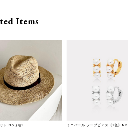
ted Items
ト No.5152
ミニパール フープピアス《2色》No.6