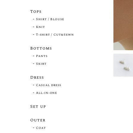
Tops
Shirt / Blouse
Knit
T-shirt / Cut&Sewn
Bottoms
Pants
Skirt
Dress
Casual dress
All-in-one
Set up
Outer
Coat