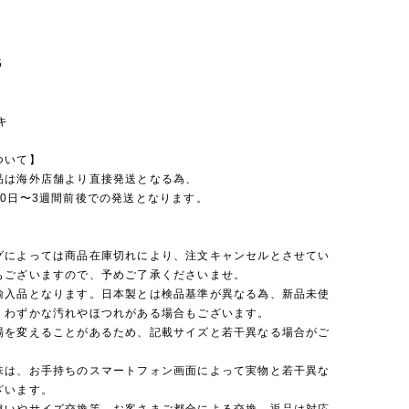
5
キ
ついて】
品は海外店舗より直接発送となる為、
10日〜3週間前後での発送となります。
グによっては商品在庫切れにより、注文キャンセルとさせてい
もございますので、予めご了承くださいませ。
輸入品となります。日本製とは検品基準が異なる為、新品未使
くわずかな汚れやほつれがある場合もございます。
場を変えることがあるため、記載サイズと若干異なる場合がご
味は、お手持ちのスマートフォン画面によって実物と若干異な
ざいます。