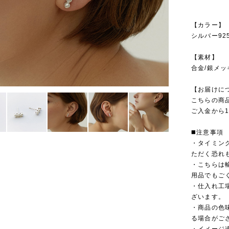
【カラー】
シルバー92
【素材】
合金/銀メッ
【お届けに
こちらの商
ご入金から
◼️注意事項
・タイミン
ただく恐れ
・こちらは
用品でもご
・仕入れ工
ざいます。
・商品の色
る場合がご