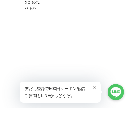
No.6072
¥7,980