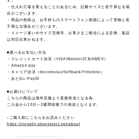
す。
・仕入れ工場を変えることがあるため、記載サイズと若干異なる場
合がございます。
・商品の色味は、お手持ちのスマートフォン画面によって実物と若
干異なる場合がございます。
・イメージ違いやサイズ交換等、お客さまご都合による交換、返品
は対応出来かねます。
■選べるお支払い方法
・クレジットカード決済（VISA/Master/JCB/AMEX）
・Amazon pay
・キャリア決済（docomo/au/Softbank/Y!mobile）
・あと払いPayID
■お届けについて
こちらの商品は海外店舗より直接発送となる為、
ご入金から10日～3週間前後での発送となります。
↓ご購入前にこちらをお読みください
https://closetly.shopselect.net/about