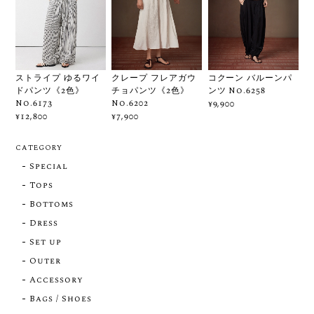
ストライプ ゆるワイ
クレープ フレアガウ
コクーン バルーンパ
ドパンツ《2色》
チョパンツ《2色》
ンツ No.6258
No.6173
No.6202
¥9,900
¥12,800
¥7,900
CATEGORY
Special
Tops
Bottoms
Dress
Set up
Outer
Accessory
Bags / Shoes