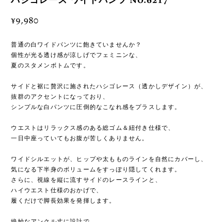
ハシゴレース ワイドパンツ No.6217
¥9,980
普通の白ワイドパンツに飽きていませんか？
個性が光る透け感が涼しげでフェミニンな、
夏のスタメンボトムです。
サイドと裾に贅沢に施されたハシゴレース（透かしデザイン）が、
抜群のアクセントになっており、
シンプルな白パンツに圧倒的なこなれ感をプラスします。
ウエストはリラックス感のある総ゴム＆紐付き仕様で、
一日中座っていてもお腹が苦しくありません。
ワイドシルエットが、ヒップや太もものラインを自然にカバーし、
気になる下半身のボリュームをすっぽり隠してくれます。
さらに、視線を縦に流すサイドのレースラインと、
ハイウエスト仕様のおかげで、
履くだけで脚長効果を発揮します。
絶妙なアンクル丈に設計で、