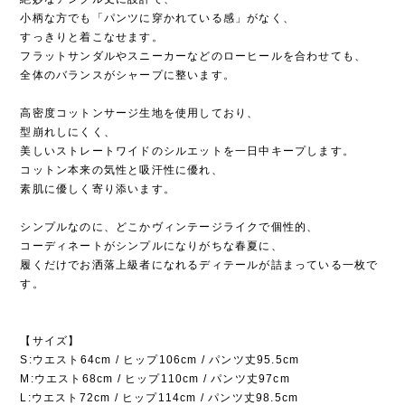
小柄な方でも「パンツに穿かれている感」がなく、
すっきりと着こなせます。
フラットサンダルやスニーカーなどのローヒールを合わせても、
全体のバランスがシャープに整います。
高密度コットンサージ生地を使用しており、
型崩れしにくく、
美しいストレートワイドのシルエットを一日中キープします。
コットン本来の気性と吸汗性に優れ、
素肌に優しく寄り添います。
シンプルなのに、どこかヴィンテージライクで個性的、
コーディネートがシンプルになりがちな春夏に、
履くだけでお洒落上級者になれるディテールが詰まっている一枚で
す。
【サイズ】
S:ウエスト64cm / ヒップ106cm / パンツ丈95.5cm
M:ウエスト68cm / ヒップ110cm / パンツ丈97cm
L:ウエスト72cm / ヒップ114cm / パンツ丈98.5cm