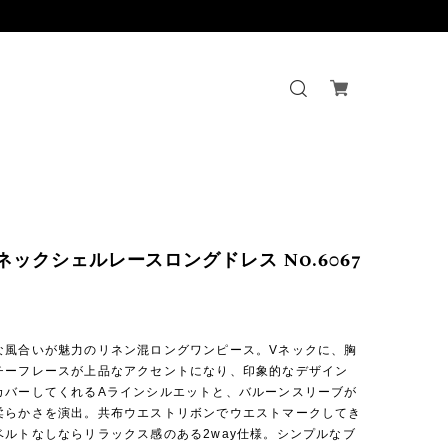
Vネックシェルレースロングドレス No.6067
な風合いが魅力のリネン混ロングワンピース。Vネックに、胸
チーフレースが上品なアクセントになり、印象的なデザイン
カバーしてくれるAラインシルエットと、バルーンスリーブが
柔らかさを演出。共布ウエストリボンでウエストマークしてき
ベルトなしならリラックス感のある2way仕様。シンプルなブ