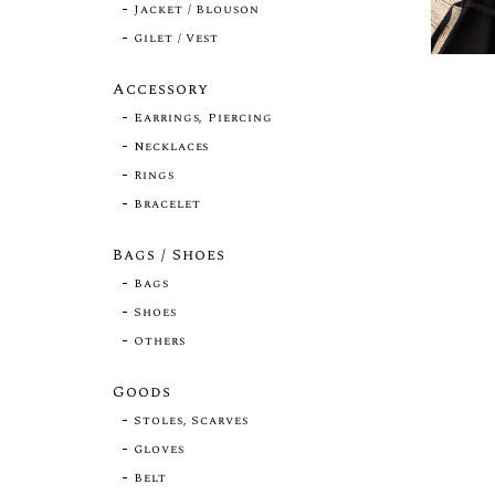
Jacket / Blouson
Gilet / Vest
Accessory
Earrings, Piercing
Necklaces
Rings
Bracelet
Bags / Shoes
Bags
Shoes
Others
Goods
Stoles, Scarves
Gloves
Belt