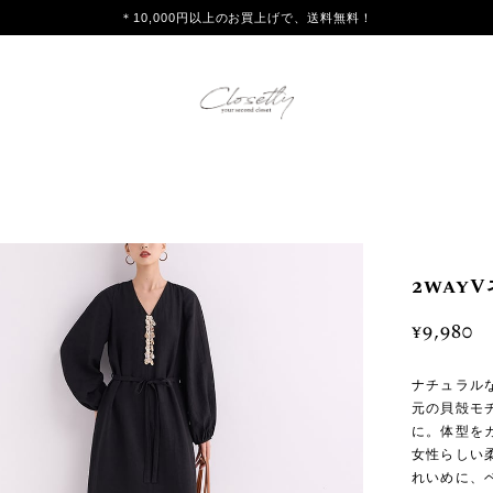
＊10,000円以上のお買上げで、送料無料！
2way
¥9,980
ナチュラル
元の貝殻モ
に。体型を
女性らしい
れいめに、