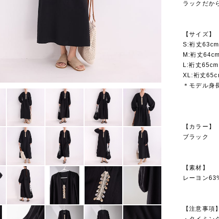
ラックだか
【サイズ】
S:裄丈63cm
M:裄丈64cm
L:裄丈65cm
XL:裄丈65c
＊モデル身長
【カラー】
ブラック
【素材】
レーヨン63
【注意事項