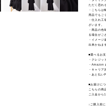
・タイミン
ただく恐れ
・こちらは
用品でもご
・仕入れ工
ざいます。
・商品の色
る場合がご
・イメージ
出来かねま
■選べるお
・クレジットカ
・Amazon 
・キャリア決済（
・あと払いPa
■お届けに
こちらの商
ご入金から
↓ご購入前