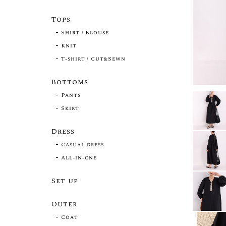
Tops
Shirt / Blouse
Knit
T-shirt / Cut&Sewn
Bottoms
Pants
Skirt
Dress
Casual dress
All-in-one
Set up
Outer
Coat