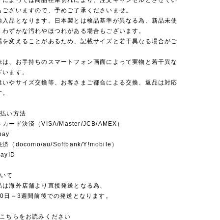
グによっては商品在庫切れにより、注文キャンセルとさせてい
もございますので、予めご了承くださいませ。
輸入品となります。日本製とは検品基準が異なる為、新品未使
くわずかな汚れやほつれがある場合もございます。
場を変えることがあるため、記載サイズと若干異なる場合がご
味は、お手持ちのスマートフォン画面によって実物と若干異な
ざいます。
違いやサイズ交換等、お客さまご都合による交換、返品は対応
す。
支払い方法
ード決済（VISA/Master/JCB/AMEX）
pay
docomo/au/Softbank/Y!mobile）
yID
ついて
品は海外店舗より直接発送となる為、
10日～3週間前後での発送となります。
にこちらをお読みください