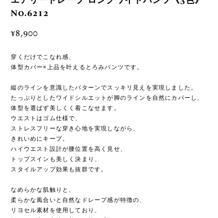
エアリードレープ ロングワイドパンツ《3色》
No.6212
¥8,900
穿くだけでこなれ感、
体型カバー×上品を叶えるとろみパンツです。
縦のラインを意識したパターンでスッキリ見えを実現しました。
たっぷりとしたワイドシルエットが脚のラインを自然にカバーし、
体型を選ばず美しくく着こなせます。
ウエストはゴム仕様で、
ストレスフリーな穿き心地を実現しながら、
きれいめにキープ。
ハイウエスト設計が腰位置を高く見せ、
トップスインも美しく決まり、
スタイルアップ効果も抜群です。
なめらかな肌触りと、
柔らかな風合いと自然なドレープ感が特徴の、
リヨセル素材を使用しており、