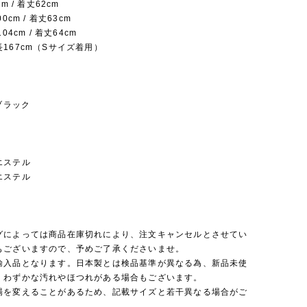
m / 着丈62cm
0cm / 着丈63cm
04cm / 着丈64cm
167cm（Sサイズ着用）
 ブラック
エステル
エステル
】
グによっては商品在庫切れにより、注文キャンセルとさせてい
もございますので、予めご了承くださいませ。
輸入品となります。日本製とは検品基準が異なる為、新品未使
くわずかな汚れやほつれがある場合もございます。
場を変えることがあるため、記載サイズと若干異なる場合がご