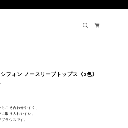
シフォン ノースリーブトップス《2色》
4
からこそ合わせやすく、
デに取り入れやすい、
ブブラウスです。