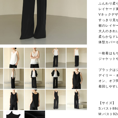
ふんわり柔
レイヤード
Vネックデ
すっきり見
裾のレイヤ
大人のきれ
柔らかなド
体型カバー
一枚着はも
ジャケット
ブラックは
デイリー・
オン、オフ
着回しやす
【サイズ】
S:バスト88c
M:バスト92c