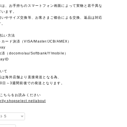
味は、お手持ちのスマートフォン画面によって実物と若干異な
ざいます。
違いやサイズ交換等、お客さまご都合による交換、返品は対応
す。
支払い方法
ード決済（VISA/Master/JCB/AMEX）
pay
docomo/au/Softbank/Y!mobile）
yID
ついて
品は海外店舗より直接発送となる為、
10日～3週間前後での発送となります。
にこちらをお読みください
setly.shopselect.net/about