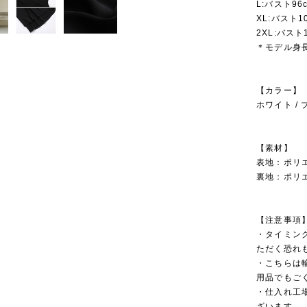
L:バスト96c
XL:バスト10
2XL:バスト1
＊モデル身長
【カラー】
ホワイト /
【素材】
表地：ポリ
裏地：ポリ
【注意事項
・タイミン
ただく恐れ
・こちらは
用品でもご
・仕入れ工
ざいます。