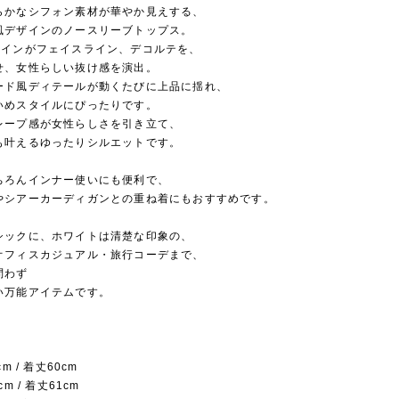
らかなシフォン素材が華やか見えする、
風デザインのノースリーブトップス。
ザインがフェイスライン、デコルテを、
せ、女性らしい抜け感を演出。
ード風ディテールが動くたびに上品に揺れ、
いめスタイルにぴったりです。
レープ感が女性らしさを引き立て、
も叶えるゆったりシルエットです。
ちろんインナー使いにも便利で、
やシアーカーディガンとの重ね着にもおすすめです。
シックに、ホワイトは清楚な印象の、
オフィスカジュアル・旅行コーデまで、
問わず
い万能アイテムです。
m / 着丈60cm
m / 着丈61cm