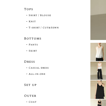
Tops
Shirt / Blouse
Knit
T-shirt / Cut&Sewn
Bottoms
Pants
Skirt
Dress
Casual dress
All-in-one
Set up
Outer
Coat