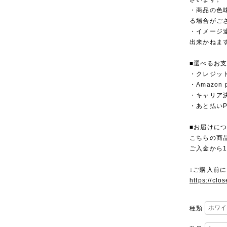
・商品の色
る場合がご
・イメージ
出来かねま
■選べるお
・クレジットカ
・Amazon 
・キャリア決済（
・あと払いPa
■お届けに
こちらの商
ご入金から
↓ご購入前
https://clo
種類