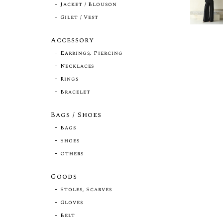
Jacket / Blouson
Gilet / Vest
Accessory
Earrings, Piercing
Necklaces
Rings
Bracelet
Bags / Shoes
Bags
Shoes
Others
Goods
Stoles, Scarves
Gloves
Belt