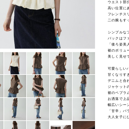
ウエスト部
高い位置に
フレンチス
二の腕もす
シンプルな
バックはフ
「後ろ姿美
裾のボリュ
美しく見せ
可愛らしい
甘くなりす
デニムと合
ジャケット
裾のペプラ
お洒落で上
幅広いシー
「甘辛」バ
大人女子に