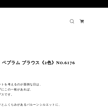
 ペプラム ブラウス《2色》No.6176
ートを考えるのが面倒な日は、
ブにこの一枚があれば、
プスです。
りとふくらみがあるバルーンシルエットに、