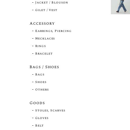
Jacket / Blouson
Gilet / Vest
Accessory
Earrings, Piercing
Necklaces
Rings
Bracelet
Bags / Shoes
Bags
Shoes
Others
Goods
Stoles, Scarves
Gloves
Belt