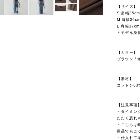
【サイズ】
S:肩幅35cm
M:肩幅36cm
L:肩幅37cm
＊モデル身長
【カラー】
ブラウン /
【素材】
コットン63
【注意事項
・タイミン
ただく恐れ
・こちらは
用品でもご
・仕入れ工