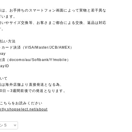
味は、お手持ちのスマートフォン画面によって実物と若干異な
ざいます。
違いやサイズ交換等、お客さまご都合による交換、返品は対応
す。
支払い方法
ード決済（VISA/Master/JCB/AMEX）
pay
docomo/au/Softbank/Y!mobile）
yID
ついて
品は海外店舗より直接発送となる為、
10日～3週間前後での発送となります。
にこちらをお読みください
setly.shopselect.net/about