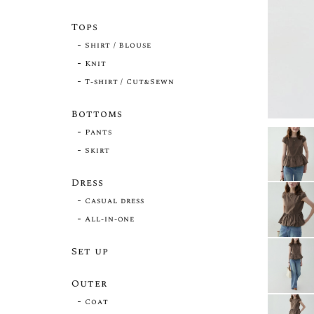
Tops
Shirt / Blouse
Knit
T-shirt / Cut&Sewn
Bottoms
Pants
Skirt
Dress
Casual dress
All-in-one
Set up
Outer
Coat