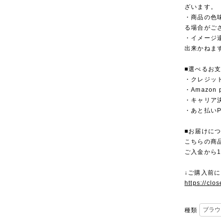
ざいます。
・商品の色
る場合がご
・イメージ
出来かねま
■選べるお
・クレジットカ
・Amazon 
・キャリア決済（
・あと払いPa
■お届けに
こちらの商
ご入金から
↓ご購入前
https://clo
種類