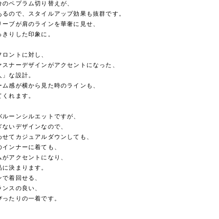
分のペプラム切り替えが、
あるので、スタイルアップ効果も抜群です。
リーブが肩のラインを華奢に見せ、
っきりした印象に。
フロントに対し、
ァスナーデザインがアクセントになった、
人」な設計。
ーム感が横から見た時のラインも、
てくれます。
バルーンシルエットですが、
ぎないデザインなので、
わせてカジュアルダウンしても、
のインナーに着ても、
ムがアクセントになり、
品に決まります。
ンで着回せる、
ランスの良い、
ぴったりの一着です。