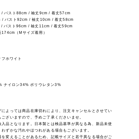
 / バスト88cm / 袖丈9cm / 着丈57cm
 / バスト92cm / 袖丈10cm / 着丈58cm
 / バスト96cm / 袖丈11cm / 着丈59cm
174cm（Mサイズ着用）
 オフホワイト
% ナイロン34% ポリウレタン3%
】
グによっては商品在庫切れにより、注文キャンセルとさせてい
もございますので、予めご了承くださいませ。
輸入品となります。日本製とは検品基準が異なる為、新品未使
くわずかな汚れやほつれがある場合もございます。
場を変えることがあるため、記載サイズと若干異なる場合がご