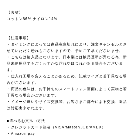
【素材】
コットン86% ナイロン14%
【注意事項】
・タイミングによっては商品在庫切れにより、注文キャンセルとさ
せていただく恐れもございますので、予めご了承くださいませ。
・こちらは輸入品となります。日本製とは検品基準が異なる為、新
品未使用品でもごくわずかな汚れやほつれがある場合もございま
す。
・仕入れ工場を変えることがあるため、記載サイズと若干異なる場
合がございます。
・商品の色味は、お手持ちのスマートフォン画面によって実物と若
干異なる場合がございます。
・イメージ違いやサイズ交換等、お客さまご都合による交換、返品
は対応出来かねます。
■選べるお支払い方法
・クレジットカード決済（VISA/Master/JCB/AMEX）
・Amazon pay