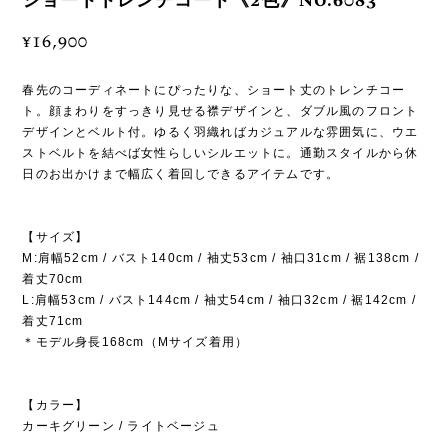
ショートトレンチコート《2色》No.6083
¥16,900
春先のコーディネートにぴったりな、ショート丈のトレンチコー
ト。顔まわりをすっきり見せる襟デザインと、ダブル風のフロント
デザインとベルト付。ゆるく羽織ればカジュアルな雰囲気に、ウエ
ストベルトを結べば女性らしいシルエットに。通勤スタイルから休
日のお出かけまで幅広く着回しできるアイテムです。
【サイズ】
M:肩幅52cm / バスト140cm / 袖丈53cm / 袖口31cm / 裾138cm /
着丈70cm
L:肩幅53cm / バスト144cm / 袖丈54cm / 袖口32cm / 裾142cm /
着丈71cm
＊モデル身長168cm（Mサイズ着用）
【カラー】
カーキグリーン / ライトベージュ