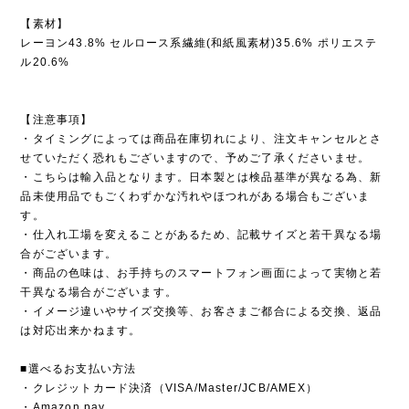
【素材】
レーヨン43.8% セルロース系繊維(和紙風素材)35.6% ポリエステ
ル20.6%
【注意事項】
・タイミングによっては商品在庫切れにより、注文キャンセルとさ
せていただく恐れもございますので、予めご了承くださいませ。
・こちらは輸入品となります。日本製とは検品基準が異なる為、新
品未使用品でもごくわずかな汚れやほつれがある場合もございま
す。
・仕入れ工場を変えることがあるため、記載サイズと若干異なる場
合がございます。
・商品の色味は、お手持ちのスマートフォン画面によって実物と若
干異なる場合がございます。
・イメージ違いやサイズ交換等、お客さまご都合による交換、返品
は対応出来かねます。
■選べるお支払い方法
・クレジットカード決済（VISA/Master/JCB/AMEX）
・Amazon pay