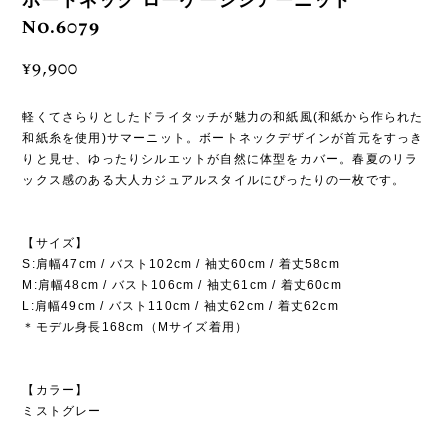
ボートネック ローゲージシアーニット
No.6079
¥9,900
軽くてさらりとしたドライタッチが魅力の和紙風(和紙から作られた
和紙糸を使用)サマーニット。ボートネックデザインが首元をすっき
りと見せ、ゆったりシルエットが自然に体型をカバー。春夏のリラ
ックス感のある大人カジュアルスタイルにぴったりの一枚です。
【サイズ】
S:肩幅47cm / バスト102cm / 袖丈60cm / 着丈58cm
M:肩幅48cm / バスト106cm / 袖丈61cm / 着丈60cm
L:肩幅49cm / バスト110cm / 袖丈62cm / 着丈62cm
＊モデル身長168cm（Mサイズ着用）
【カラー】
ミストグレー