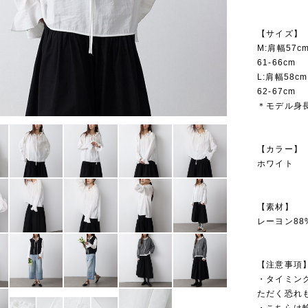
【サイズ】
M:肩幅57cm
61-66cm
L:肩幅58cm
62-67cm
＊モデル身長
【カラー】
ホワイト
【素材】
レーヨン88
【注意事項
・タイミン
ただく恐れ