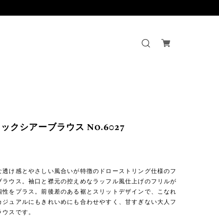
ックシアーブラウス No.6027
な透け感とやさしい風合いが特徴のドローストリング仕様のフ
ブラウス。袖口と襟元の控えめなラッフル風仕上げのフリルが
個性をプラス。前後差のある裾とスリットデザインで、こなれ
カジュアルにもきれいめにも合わせやすく、甘すぎない大人フ
ラウスです。