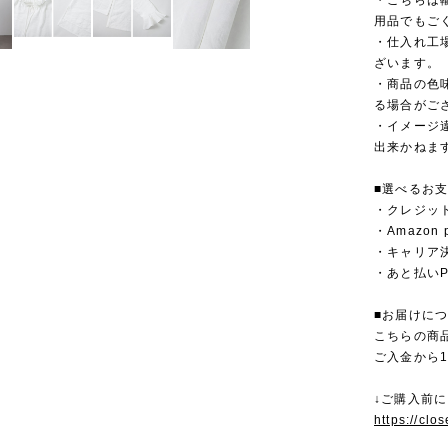
・こちらは
用品でもご
・仕入れ工
ざいます。
・商品の色
る場合がご
・イメージ
出来かねま
■選べるお
・クレジットカ
・Amazon 
・キャリア決済（
・あと払いPa
■お届けに
こちらの商
ご入金から
↓ご購入前
https://clo