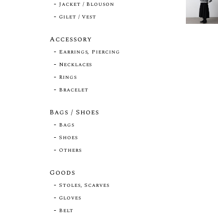
Jacket / Blouson
Gilet / Vest
Accessory
Earrings, Piercing
Necklaces
Rings
Bracelet
Bags / Shoes
Bags
Shoes
Others
Goods
Stoles, Scarves
Gloves
Belt