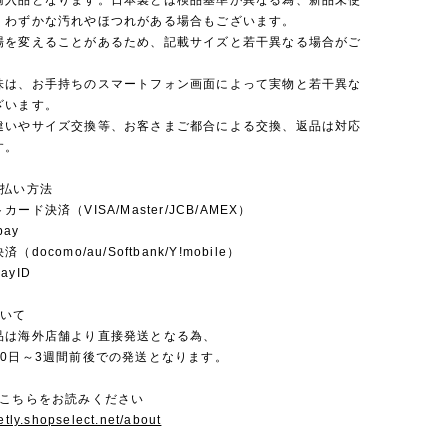
輸入品となります。日本製とは検品基準が異なる為、新品未使
くわずかな汚れやほつれがある場合もございます。
場を変えることがあるため、記載サイズと若干異なる場合がご
味は、お手持ちのスマートフォン画面によって実物と若干異な
ざいます。
違いやサイズ交換等、お客さまご都合による交換、返品は対応
す。
支払い方法
ード決済（VISA/Master/JCB/AMEX）
pay
docomo/au/Softbank/Y!mobile）
yID
ついて
品は海外店舗より直接発送となる為、
10日～3週間前後での発送となります。
にこちらをお読みください
setly.shopselect.net/about