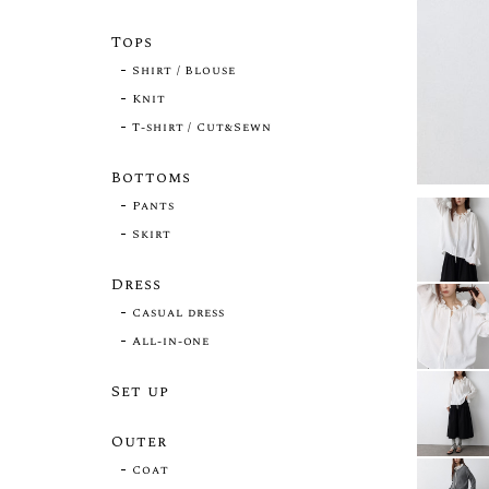
Tops
Shirt / Blouse
Knit
T-shirt / Cut&Sewn
Bottoms
Pants
Skirt
Dress
Casual dress
All-in-one
Set up
Outer
Coat