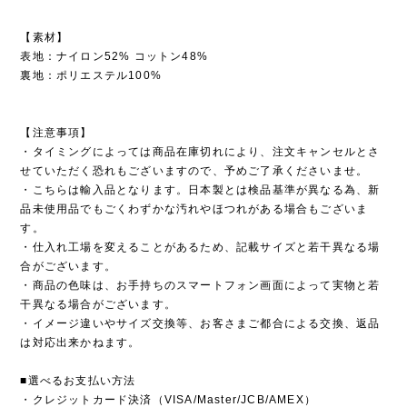
【素材】
表地：ナイロン52% コットン48%
裏地：ポリエステル100%
【注意事項】
・タイミングによっては商品在庫切れにより、注文キャンセルとさ
せていただく恐れもございますので、予めご了承くださいませ。
・こちらは輸入品となります。日本製とは検品基準が異なる為、新
品未使用品でもごくわずかな汚れやほつれがある場合もございま
す。
・仕入れ工場を変えることがあるため、記載サイズと若干異なる場
合がございます。
・商品の色味は、お手持ちのスマートフォン画面によって実物と若
干異なる場合がございます。
・イメージ違いやサイズ交換等、お客さまご都合による交換、返品
は対応出来かねます。
■選べるお支払い方法
・クレジットカード決済（VISA/Master/JCB/AMEX）