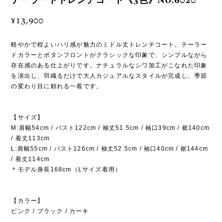
テーラードトレンチコート《3色》No.6020
¥13,900
軽やかで程よいハリ感が魅力のミドル丈トレンチコート。テーラー
ドカラーとボタンフロントがクラシックな印象で、シンプルながら
存在感のある仕上がりです。ナチュラルなシワ加工がこなれた印象
を演出し、羽織るだけで大人カジュアルなスタイルが完成し、季節
の変わり目に頼れる一着です。
【サイズ】
M:肩幅54cm / バスト122cm / 袖丈51.5cm / 袖口39cm / 裾140cm
/ 着丈113cm
L:肩幅55cm / バスト126cm / 袖丈52.5cm / 袖口40cm / 裾144cm
/ 着丈114cm
＊モデル身長168cm（Lサイズ着用）
【カラー】
ピンク / ブラック / カーキ