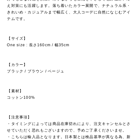
え対策にも活躍します。落ち着いたカラー展開で、ナチュラル系・
きれいめ・カジュアルまで幅広く、大人コーデに自然になじむアイ
テムです。
【サイズ】
One size : 長さ160cm / 幅35cm
【カラー】
ブラック / ブラウン / ベージュ
【素材】
コットン100%
【注意事項】
・タイミングによっては商品在庫切れにより、注文キャンセルとさ
せていただく恐れもございますので、予めご了承くださいませ。
・こちらは輸入品となります。日本製とは検品基準が異なる為、新