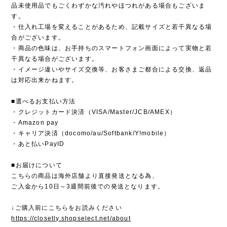
品未使用品でもごくわずかな汚れやほつれがある場合もございま
す。
・仕入れ工場を変えることがあるため、記載サイズと若干異なる場
合がございます。
・商品の色味は、お手持ちのスマートフォン画面によって実物と若
干異なる場合がございます。
・イメージ違いやサイズ交換等、お客さまご都合による交換、返品
は対応出来かねます。
■選べるお支払い方法
・クレジットカード決済（VISA/Master/JCB/AMEX）
・Amazon pay
・キャリア決済（docomo/au/Softbank/Y!mobile）
・あと払いPayID
■お届けについて
こちらの商品は海外店舗より直接発送となる為、
ご入金から10日～3週間前後での発送となります。
↓ご購入前にこちらをお読みください
https://closetly.shopselect.net/about