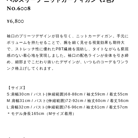
ベルスリーブ ニットカーディガン《2色》
No.6008
¥6,800
袖口のプリーツデザインが目を引く、ニットカーディガン。手元に
ボリュームを持たせることで、腕を細く見せる視覚効果も期待大
で、ストレッチ性に優れたPBT繊維を混紡し、タイトながらも窮屈
感のない着心地を実現しました。袖口の配色ラインが全体を引き締
め、細部までこだわり抜いたデザインが、いつものコーデをワンラ
ンク格上げしてくれます。
【サイズ】
S:肩幅30cm / バスト(伸縮範囲)68-88cm / 袖丈59cm / 着丈55cm
M:肩幅31cm / バスト(伸縮範囲)72-92cm / 袖丈60cm / 着丈56cm
L:肩幅32cm / バスト(伸縮範囲)76-96cm / 袖丈61cm / 着丈57cm
＊モデル身長165cm（Mサイズ着用）