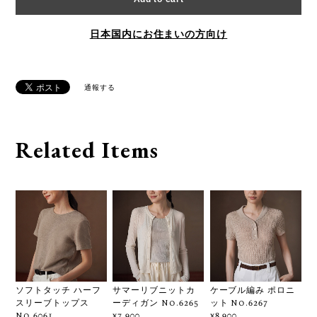
日本国内にお住まいの方向け
通報する
Related Items
ソフトタッチ ハーフ
サマーリブニットカ
ケーブル編み ポロニ
スリーブトップス
ーディガン No.6265
ット No.6267
No.6061
¥7,900
¥8,900