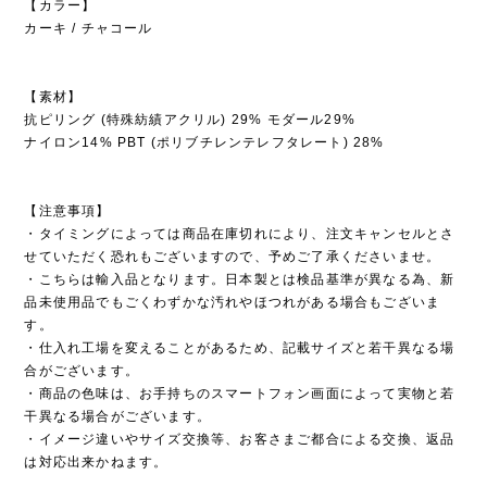
【カラー】
カーキ / チャコール
【素材】
抗ピリング (特殊紡績アクリル) 29% モダール29%
ナイロン14% PBT (ポリブチレンテレフタレート) 28%
【注意事項】
・タイミングによっては商品在庫切れにより、注文キャンセルとさ
せていただく恐れもございますので、予めご了承くださいませ。
・こちらは輸入品となります。日本製とは検品基準が異なる為、新
品未使用品でもごくわずかな汚れやほつれがある場合もございま
す。
・仕入れ工場を変えることがあるため、記載サイズと若干異なる場
合がございます。
・商品の色味は、お手持ちのスマートフォン画面によって実物と若
干異なる場合がございます。
・イメージ違いやサイズ交換等、お客さまご都合による交換、返品
は対応出来かねます。