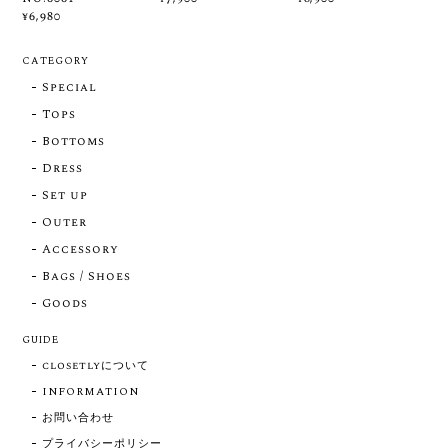
¥6,980
CATEGORY
Special
Tops
Bottoms
Dress
Set up
Outer
Accessory
Bags / Shoes
Goods
GUIDE
closetlyについて
INFORMATION
お問い合わせ
プライバシーポリシー