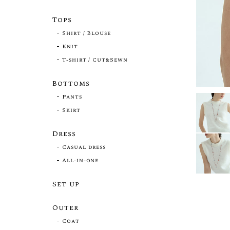
Tops
Shirt / Blouse
Knit
T-shirt / Cut&Sewn
Bottoms
Pants
Skirt
Dress
Casual dress
All-in-one
Set up
Outer
Coat