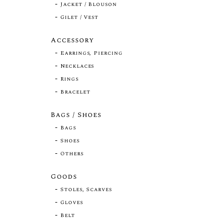
Jacket / Blouson
Gilet / Vest
Accessory
Earrings, Piercing
Necklaces
Rings
Bracelet
Bags / Shoes
Bags
Shoes
Others
Goods
Stoles, Scarves
Gloves
Belt