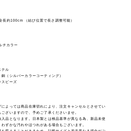
e : 全長約100cm （結び位置で長さ調整可能）
マルチカラー
ステル
：銅（シルバーカラーコーティング）
ラスビーズ
】
グによっては商品在庫切れにより、注文キャンセルとさせてい
もございますので、予めご了承くださいませ。
輸入品となります。日本製とは検品基準が異なる為、新品未使
くわずかな汚れやほつれがある場合もございます。