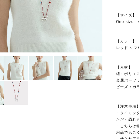
【サイズ】
One siz
【カラー】
レッド × 
【素材】
紐：ポリエ
金属パーツ
ビーズ：ガ
【注意事項
・タイミン
ただく恐れ
・こちらは
用品でもご