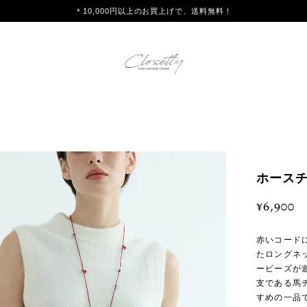
＊10,000円以上のお買上げで、送料無料！
ホースチ
¥6,900
赤いコード
たロングネ
ービーズが
支である馬
すめの一品