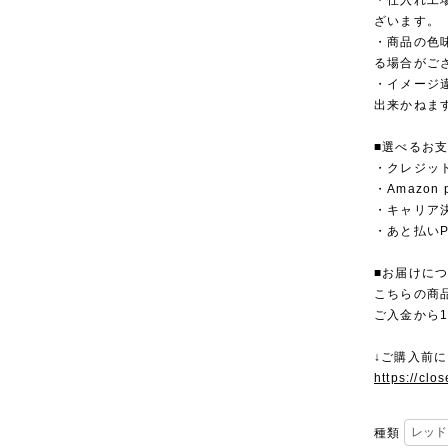
・仕入れ工
ざいます。
・商品の色
る場合がご
・イメージ
出来かねま
■選べるお
・クレジットカ
・Amazon 
・キャリア決済（
・あと払いPa
■お届けに
こちらの商
ご入金から
↓ご購入前
https://clo
種類