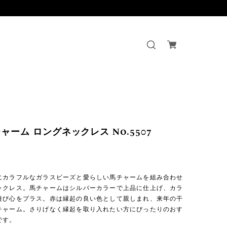
ャーム ロングネックレス No.5507
にカラフルなガラスビーズと愛らしい馬チャームを組み合わせ
ックレス。馬チャームはシルバーカラーで上品に仕上げ、カラ
遊び心をプラス。赤は縁起の良い色として親しまれ、来年の干
チャーム。さりげなく縁起を取り入れたい方にぴったりのおす
です。