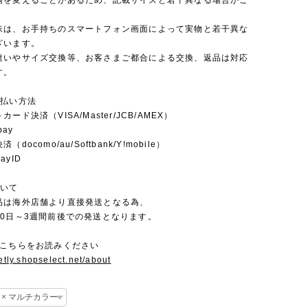
場を変えることがあるため、記載サイズと若干異なる場合がご
味は、お手持ちのスマートフォン画面によって実物と若干異な
ざいます。
違いやサイズ交換等、お客さまご都合による交換、返品は対応
す。
支払い方法
ード決済（VISA/Master/JCB/AMEX）
pay
docomo/au/Softbank/Y!mobile）
yID
ついて
品は海外店舗より直接発送となる為、
10日～3週間前後での発送となります。
にこちらをお読みください
setly.shopselect.net/about