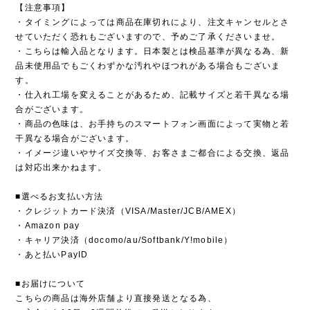
【注意事項】
・タイミングによっては商品在庫切れにより、注文キャンセルとさ
せていただく恐れもございますので、予めご了承くださいませ。
・こちらは輸入品となります。日本製とは検品基準が異なる為、新
品未使用品でもごくわずかな汚れやほつれがある場合もございま
す。
・仕入れ工場を変えることがあるため、記載サイズと若干異なる場
合がございます。
・商品の色味は、お手持ちのスマートフォン画面によって実物と若
干異なる場合がございます。
・イメージ違いやサイズ交換等、お客さまご都合による交換、返品
は対応出来かねます。
■選べるお支払い方法
・クレジットカード決済（VISA/Master/JCB/AMEX）
・Amazon pay
・キャリア決済（docomo/au/Softbank/Y!mobile）
・あと払いPayID
■お届けについて
こちらの商品は海外店舗より直接発送となる為、