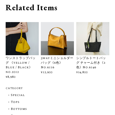
Related Items
ワンストラップバッ
3wayミニショルダー
シンプルトートバッ
グ 《yellow /
バッグ《6色》
グ チャーム付き《2
Blue / Black》
No.6116
色》No.6146
no.2012
¥12,900
¥14,800
¥8,980
CATEGORY
Special
Tops
Bottoms