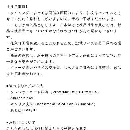
【注意事項】
・タイミングによっては商品在庫切れにより、注文キャンセルとさ
せていただく恐れもございますので、予めご了承くださいませ。
・こちらは輸入品となります。日本製とは検品基準が異なる為、新
品未使用品でもごくわずかな汚れやほつれがある場合もございま
す。
・仕入れ工場を変えることがあるため、記載サイズと若干異なる場
合がございます。
・商品の色味は、お手持ちのスマートフォン画面によって実物と若
干異なる場合がございます。
・イメージ違いやサイズ交換等、お客さまご都合による交換、返品
は対応出来かねます。
■選べるお支払い方法
・クレジットカード決済（VISA/Master/JCB/AMEX）
・Amazon pay
・キャリア決済（docomo/au/Softbank/Y!mobile）
・あと払いPayID
■お届けについて
こちらの商品は海外店舗より直接発送となる為、