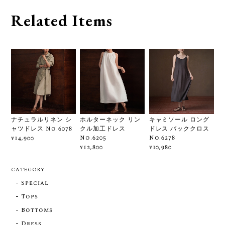
Related Items
ナチュラルリネン シ
ホルターネック リン
キャミソール ロング
ャツドレス No.6078
クル加工ドレス
ドレス バッククロス
No.6205
No.6278
¥14,900
¥12,800
¥10,980
CATEGORY
Special
Tops
Bottoms
Dress