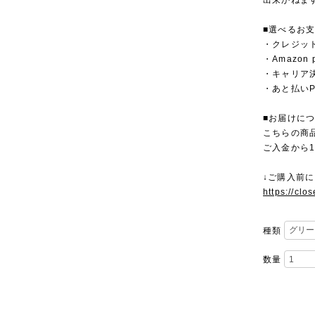
出来かねま
■選べるお
・クレジットカ
・Amazon 
・キャリア決済（
・あと払いPa
■お届けに
こちらの商
ご入金から
↓ご購入前
https://clo
種類
数量