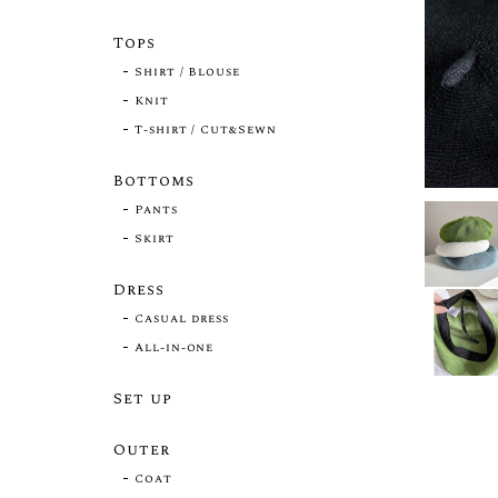
Tops
Shirt / Blouse
Knit
T-shirt / Cut&Sewn
Bottoms
Pants
Skirt
Dress
Casual dress
All-in-one
Set up
Outer
Coat