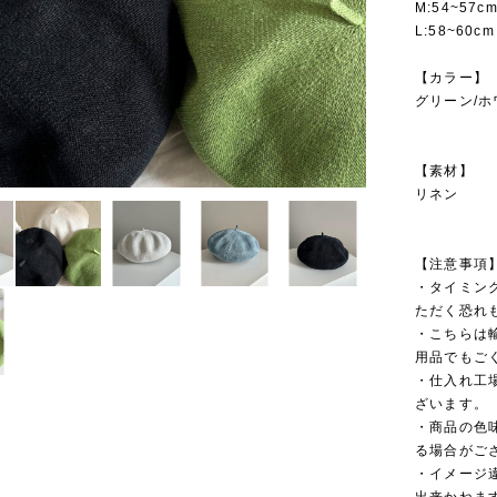
M:54~57c
L:58~60cm
【カラー】
グリーン/ホ
【素材】
リネン
【注意事項
・タイミン
ただく恐れ
・こちらは
用品でもご
・仕入れ工
ざいます。
・商品の色
る場合がご
・イメージ