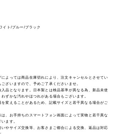
m
ワイト/ブルー/ブラック
】
グによっては商品在庫切れにより、注文キャンセルとさせてい
もございますので、予めご了承くださいませ。
輸入品となります。日本製とは検品基準が異なる為、新品未使
くわずかな汚れやほつれがある場合もございます。
場を変えることがあるため、記載サイズと若干異なる場合がご
味は、お手持ちのスマートフォン画面によって実物と若干異な
ざいます。
違いやサイズ交換等、お客さまご都合による交換、返品は対応