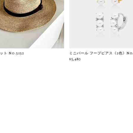
ト No.5152
ミニパール フープピアス《2色》No.6
¥5,480