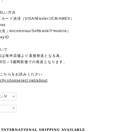
す。
支払い方法
ード決済（VISA/Master/JCB/AMEX）
pay
docomo/au/Softbank/Y!mobile）
yID
ついて
品は海外店舗より直接発送となる為、
10日～3週間前後での発送となります。
にこちらをお読みください
setly.shopselect.net/about
International shipping available