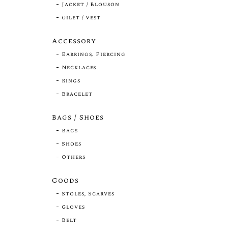
Jacket / Blouson
Gilet / Vest
Accessory
Earrings, Piercing
Necklaces
Rings
Bracelet
Bags / Shoes
Bags
Shoes
Others
Goods
Stoles, Scarves
Gloves
Belt