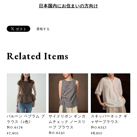
日本国内にお住まいの方向け
通報する
Related Items
バルーン ペプラム ブ
サイドリボン ギンガ
スキッパーネック ギ
ラウス《2色》
ムチェック ノースリ
ャザーブラウス
No.6176
ーブ ブラウス
No.6257
No.6230
¥7,900
¥8,900