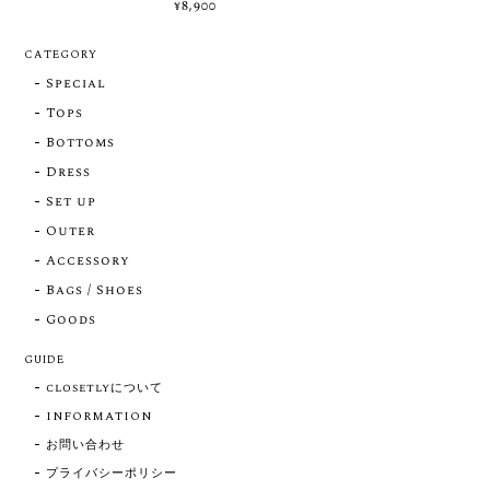
¥8,900
CATEGORY
Special
Tops
Bottoms
Dress
Set up
Outer
Accessory
Bags / Shoes
Goods
GUIDE
closetlyについて
INFORMATION
お問い合わせ
プライバシーポリシー